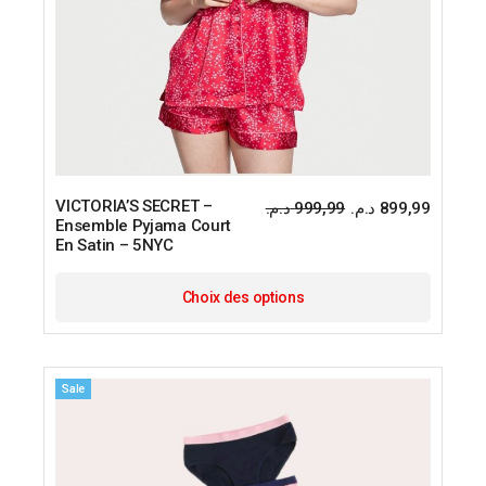
VICTORIA’S SECRET –
د.م.
999,99
د.م.
899,99
Le
Le
Ensemble Pyjama Court
prix
prix
En Satin – 5NYC
initial
actuel
était :
est :
Ce
produit
Choix des options
a
plusieu
variatio
Les
options
Sale
peuven
être
choisie
sur
la