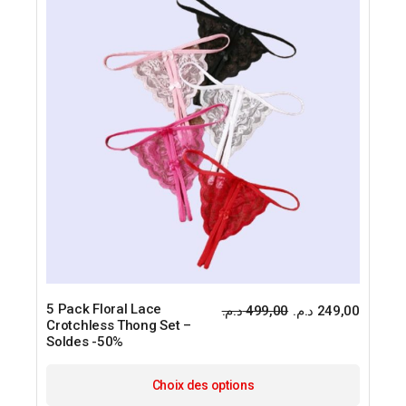
être
choisie
sur
la
page
du
produit
5 Pack Floral Lace
د.م.
499,00
د.م.
249,00
Le
Le
Crotchless Thong Set –
prix
prix
Soldes -50%
initial
actuel
était :
est :
Ce
produit
Choix des options
a