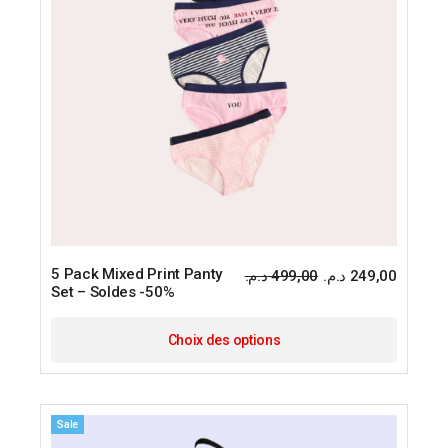
page
du
produit
5 Pack Mixed Print Panty
د.م.
499,00
د.م.
249,00
Le
Le
Set – Soldes -50%
prix
prix
initial
actuel
Ce
était :
est :
produit
Choix des options
a
plusieu
variatio
Les
options
Sale
peuven