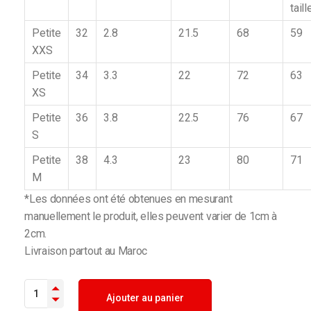
taill
Petite
32
2.8
21.5
68
59
XXS
Petite
34
3.3
22
72
63
XS
Petite
36
3.8
22.5
76
67
S
Petite
38
4.3
23
80
71
M
*Les données ont été obtenues en mesurant
manuellement le produit, elles peuvent varier de 1cm à
2cm.
Livraison partout au Maroc
Short En Jean Déchiré Effiloché quantity
Ajouter au panier