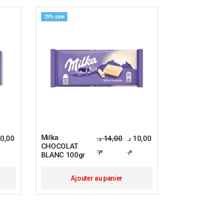
29% sale
Milka
0,00
د.
14,00
د.
10,00
CHOCOLAT
م.
م.
BLANC 100gr
Ajouter au panier