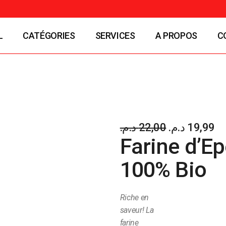
L
CATÉGORIES
SERVICES
A PROPOS
C
SHIPPINI JARDINAGE
SHIPPINI
INFORMATIQUE
د.م.
22,00
د.م.
19,99
SHIPPINI
Farine d’E
PNEUMATIQUE
100% Bio
SHIPPINI BRICOLAGE
SHIPPINI SERVICES
Riche en
SHIPPINI NUTRITION
saveur! La
farine