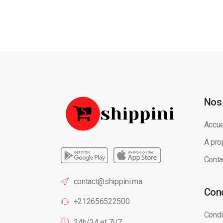
Nos
Accue
A pro
Conta
contact@shippini.ma
Cond
+212656522500
Condi
24h/24 et 7j/7