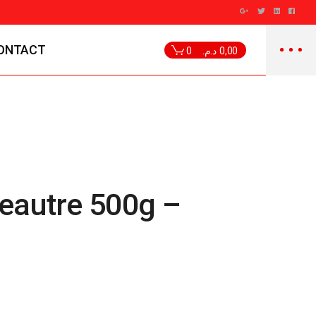
ONTACT
0
د.م.
0,00
peautre 500g –