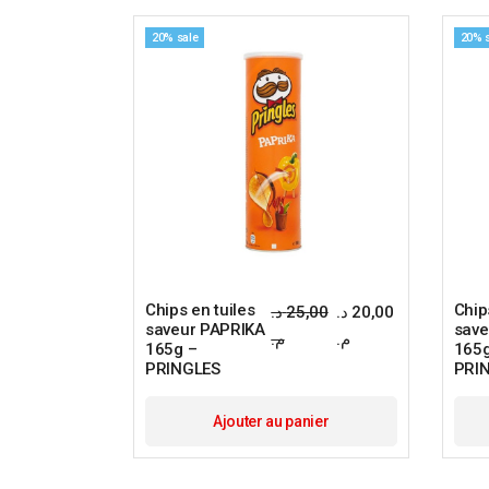
20% sale
20% 
Chips en tuiles
Chip
د.
25,00
د.
20,00
saveur PAPRIKA
save
م.
م.
165g –
165g
PRINGLES
PRI
Ajouter au panier