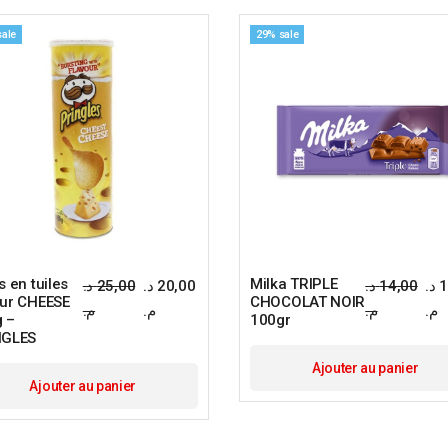
sale
29% sale
s en tuiles
Milka TRIPLE
د.
25,00
د.
20,00
د.
14,00
د.
1
ur CHEESE
CHOCOLAT NOIR
م.
م.
م.
م.
 –
100gr
NGLES
Ajouter au panier
Ajouter au panier