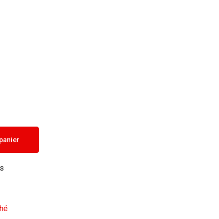
 panier
ts
hé