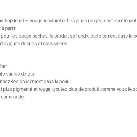
air trop lourd – Rougeur naturelle: Les joues rouges sont maintenant 
à partir
it pour les peaux sèches, le produit se fondra parfaitement dans la 
r des joues dodues et coussinées.
her:
ts sur les doigts.
ondez-les doucement dans la peau.
ct plus pigmenté et rouge, ajoutez plus de produit comme vous le s
re commande.