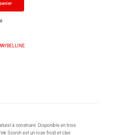
 panier
ts
AYBELLINE
urel à construire. Disponible en trois
k Scorch est un rose froid et clair.