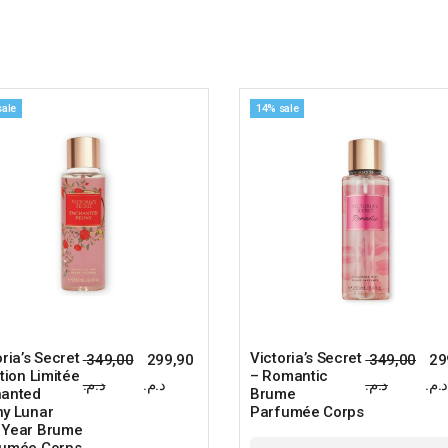
sale
14% sale
oria’s Secret
Victoria’s Secret
349,00
299,90
349,00
29
ition Limitée
– Romantic
Le
Le
د.م
د.م.
د.م.
د.م.
prix
prix
hanted
Brume
initial
actuel
y Lunar
Parfumée Corps
était :
est :
 Year Brume
349,00 د.م..
299,90 د.م..
fumée Corps