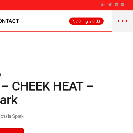
ONTACT
0
د.م.
0,00
0
e – CHEEK HEAT –
ark
chsia Spark
sia Spark quantity