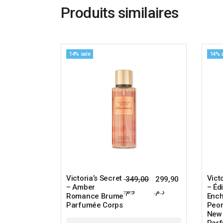
Produits similaires
14% sale
14% 
Victoria’s Secret
Vict
349,00
299,90
– Amber
– Éd
Le
Le
د.م.
د.م.
prix
prix
Romance Brume
Enc
initial
actuel
Parfumée Corps
Peon
était :
est :
New
349,00 د.م..
299,90 د.م..
Par