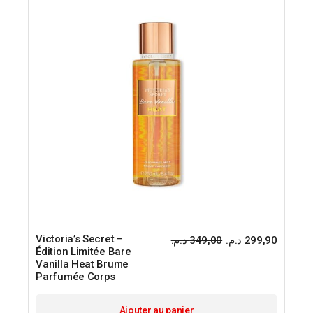
Victoria’s Secret –
د.م.
349,00
د.م.
299,90
Le
Le
Édition Limitée Bare
prix
prix
Vanilla Heat Brume
initial
actuel
était :
est :
Parfumée Corps
Ajouter au panier