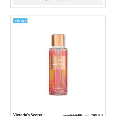
14% sale
Victoria’s Secret –
د.م.
349,00
د.م.
299,90