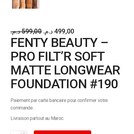
د.م.
599,00
د.م.
499,00
Le
Le
FENTY BEAUTY –
prix
prix
initial
actuel
PRO FILT’R SOFT
était :
est :
599,00 د.م..
499,00 د.م..
MATTE LONGWEAR
FOUNDATION #190
Paiement par carte bancaire pour confirmer votre
commande.
Livraison partout au Maroc.
FENTY BEAUTY - PRO FILT’R SOFT MATTE LONGWEAR FOUND