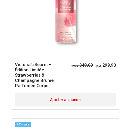
Victoria’s Secret –
د.م.
349,00
د.م.
299,90
Le
Le
Édition Limitée
prix
prix
Strawberries &
initial
actuel
était :
est :
Champagne Brume
Parfumée Corps
Ajouter au panier
14% sale