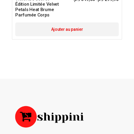
Le
Le
Édition Limitée Velvet
prix
prix
Petals Heat Brume
initial
actuel
était :
est :
Parfumée Corps
Ajouter au panier