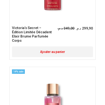
Victoria’s Secret –
د.م.
349,00
د.م.
299,90
Le
Le
Édition Limitée Décadent
prix
prix
Elixir Brume Parfumée
initial
actuel
était :
est :
Corps
Ajouter au panier
14% sale