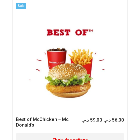
Sale
Best of McChicken – Mc
د.م.
59,00
د.م.
56,00
Donald’s