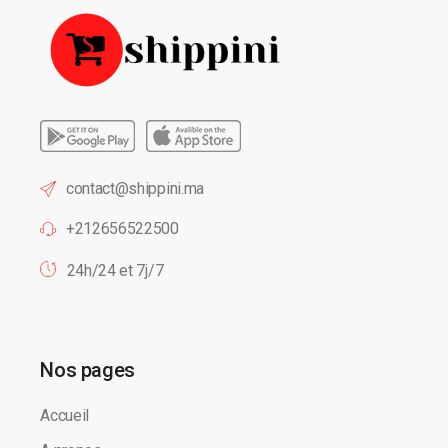
contact@shippini.ma
+212656522500
24h/24 et 7j/7
Nos pages
Accueil