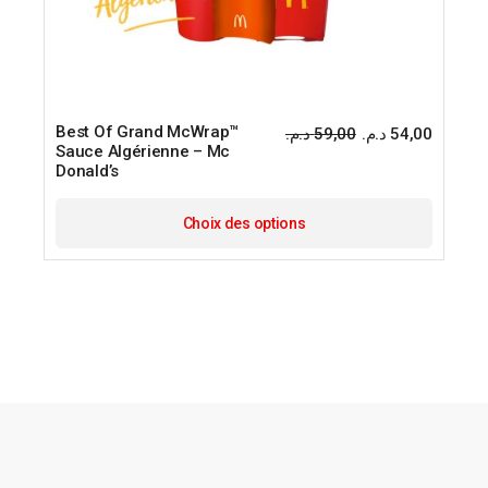
Best Of Grand McWrap™
د.م.
59,00
د.م.
54,00
Sauce Algérienne – Mc
Donald’s
Choix des options