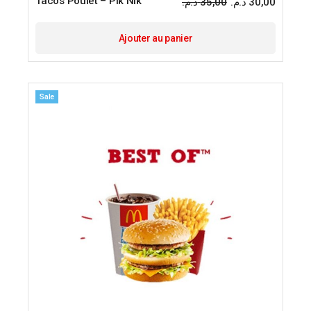
Tacos Poulet – Pik Nik
د.م.
35,00
د.م.
30,00
Ajouter au panier
Sale