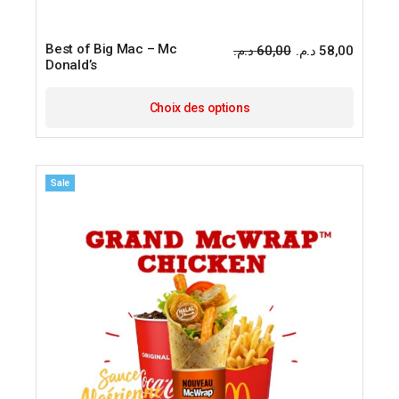
Best of Big Mac – Mc
د.م.
60,00
د.م.
58,00
Donald’s
Choix des options
Sale